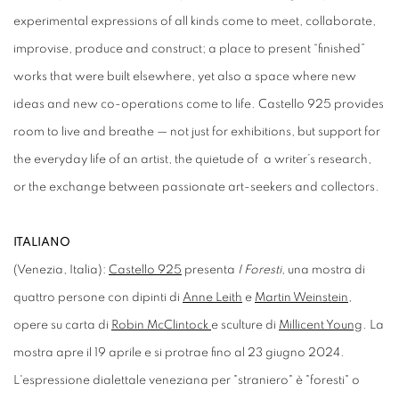
experimental expressions of all kinds come to meet, collaborate,
improvise, produce and construct; a place to present “finished”
works that were built elsewhere, yet also a space where new
ideas and new co-operations come to life. Castello 925 provides
room to live and breathe — not just for exhibitions, but support for
the everyday life of an artist, the quietude of a writer’s research,
or the exchange between passionate art-seekers and collectors.
ITALIANO
(Venezia, Italia):
Castello 925
presenta
I Foresti
, una mostra di
quattro persone con dipinti di
Anne Leith
e
Martin Weinstein
,
opere su carta di
Robin McClintock
e sculture di
Millicent Young
. La
mostra apre il 19 aprile e si protrae fino al 23 giugno 2024.
L'espressione dialettale veneziana per "straniero" è "foresti" o