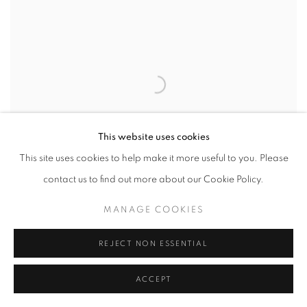
This website uses cookies
This site uses cookies to help make it more useful to you. Please
contact us to find out more about our Cookie Policy.
MANAGE COOKIES
REJECT NON ESSENTIAL
Robin McClintock
,
But There Was Evidence
,
2018
ACCEPT